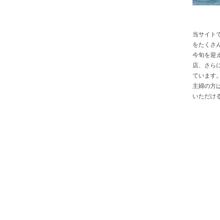
当サイト
をたくさ
今旬を迎
店、さら
ています
主婦の方
いただけ