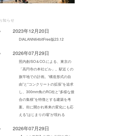
お知らせ
2023年12月20日
DIALANN64bitFree版23.12
2026年07月29日
照内創/SO＆CO.による、東京の
「高円寺の本社ビル」。駅近くの
旗竿地での計画。“構造形式の自
由”と“コンクリートの拡張”を追求
し、300mm角のRC柱と“多様な接
合の集積”を特徴とする建築を考
案。街に開かれ将来の変化にも応
える“はじまりの場”が現れる
2026年07月29日